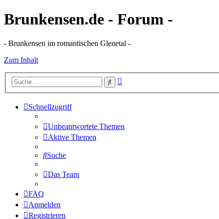
Brunkensen.de - Forum -
- Brunkensen im romantischen Glenetal -
Zum Inhalt
Erweiterte
Suche
Suche
Schnellzugriff
Unbeantwortete Themen
Aktive Themen
Suche
Das Team
FAQ
Anmelden
Registrieren