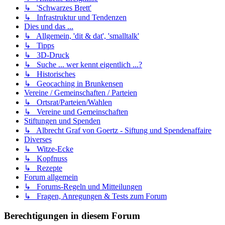
↳ 'Schwarzes Brett'
↳ Infrastruktur und Tendenzen
Dies und das ...
↳ Allgemein, 'dit & dat', 'smalltalk'
↳ Tipps
↳ 3D-Druck
↳ Suche ... wer kennt eigentlich ...?
↳ Historisches
↳ Geocaching in Brunkensen
Vereine / Gemeinschaften / Parteien
↳ Ortsrat/Parteien/Wahlen
↳ Vereine und Gemeinschaften
Stiftungen und Spenden
↳ Albrecht Graf von Goertz - Siftung und Spendenaffaire
Diverses
↳ Witze-Ecke
↳ Kopfnuss
↳ Rezepte
Forum allgemein
↳ Forums-Regeln und Mitteilungen
↳ Fragen, Anregungen & Tests zum Forum
Berechtigungen in diesem Forum