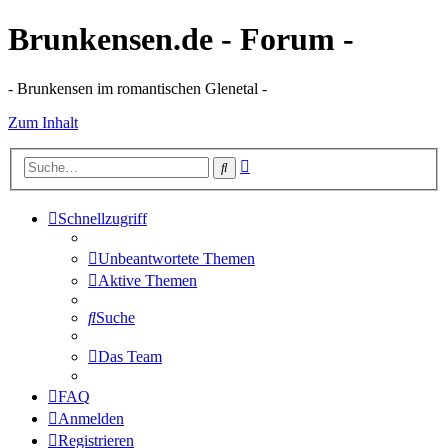
Brunkensen.de - Forum -
- Brunkensen im romantischen Glenetal -
Zum Inhalt
Erweiterte
Suche
Suche
Schnellzugriff
Unbeantwortete Themen
Aktive Themen
Suche
Das Team
FAQ
Anmelden
Registrieren