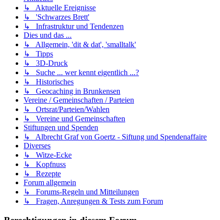
↳ Aktuelle Ereignisse
↳ 'Schwarzes Brett'
↳ Infrastruktur und Tendenzen
Dies und das ...
↳ Allgemein, 'dit & dat', 'smalltalk'
↳ Tipps
↳ 3D-Druck
↳ Suche ... wer kennt eigentlich ...?
↳ Historisches
↳ Geocaching in Brunkensen
Vereine / Gemeinschaften / Parteien
↳ Ortsrat/Parteien/Wahlen
↳ Vereine und Gemeinschaften
Stiftungen und Spenden
↳ Albrecht Graf von Goertz - Siftung und Spendenaffaire
Diverses
↳ Witze-Ecke
↳ Kopfnuss
↳ Rezepte
Forum allgemein
↳ Forums-Regeln und Mitteilungen
↳ Fragen, Anregungen & Tests zum Forum