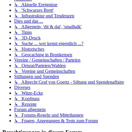
↳ Aktuelle Ereignisse
↳ 'Schwarzes Brett'
↳ Infrastruktur und Tendenzen
Dies und das ...
↳ Allgemein, 'dit & dat', 'smalltalk'
↳ Tipps
↳ 3D-Druck
↳ Suche ... wer kennt eigentlich ...?
↳ Historisches
↳ Geocaching in Brunkensen
Vereine / Gemeinschaften / Parteien
↳ Ortsrat/Parteien/Wahlen
↳ Vereine und Gemeinschaften
Stiftungen und Spenden
↳ Albrecht Graf von Goertz - Siftung und Spendenaffaire
Diverses
↳ Witze-Ecke
↳ Kopfnuss
↳ Rezepte
Forum allgemein
↳ Forums-Regeln und Mitteilungen
↳ Fragen, Anregungen & Tests zum Forum