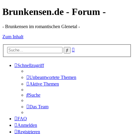
Brunkensen.de - Forum -
- Brunkensen im romantischen Glenetal -
Zum Inhalt
Erweiterte
Suche
Suche
Schnellzugriff
Unbeantwortete Themen
Aktive Themen
Suche
Das Team
FAQ
Anmelden
Registrieren