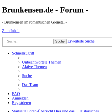
Brunkensen.de - Forum -
- Brunkensen im romantischen Glenetal -
Zum Inhalt
Erweiterte Suche
Suche
Schnellzugriff
Unbeantwortete Themen
Aktive Themen
Suche
Das Team
FAQ
Anmelden
Registrieren
Startseite
Foren-Übersicht
Dies und das ...
Historisches