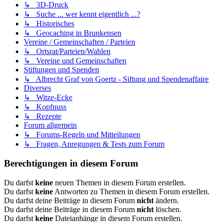
↳ 3D-Druck
↳ Suche ... wer kennt eigentlich ...?
↳ Historisches
↳ Geocaching in Brunkensen
Vereine / Gemeinschaften / Parteien
↳ Ortsrat/Parteien/Wahlen
↳ Vereine und Gemeinschaften
Stiftungen und Spenden
↳ Albrecht Graf von Goertz - Siftung und Spendenaffaire
Diverses
↳ Witze-Ecke
↳ Kopfnuss
↳ Rezepte
Forum allgemein
↳ Forums-Regeln und Mitteilungen
↳ Fragen, Anregungen & Tests zum Forum
Berechtigungen in diesem Forum
Du darfst
keine
neuen Themen in diesem Forum erstellen.
Du darfst
keine
Antworten zu Themen in diesem Forum erstellen.
Du darfst deine Beiträge in diesem Forum
nicht
ändern.
Du darfst deine Beiträge in diesem Forum
nicht
löschen.
Du darfst
keine
Dateianhänge in diesem Forum erstellen.