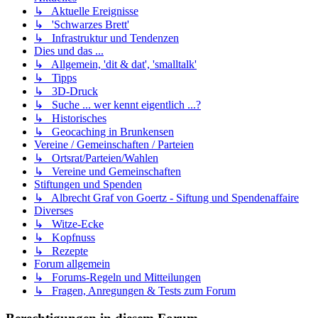
↳ Aktuelle Ereignisse
↳ 'Schwarzes Brett'
↳ Infrastruktur und Tendenzen
Dies und das ...
↳ Allgemein, 'dit & dat', 'smalltalk'
↳ Tipps
↳ 3D-Druck
↳ Suche ... wer kennt eigentlich ...?
↳ Historisches
↳ Geocaching in Brunkensen
Vereine / Gemeinschaften / Parteien
↳ Ortsrat/Parteien/Wahlen
↳ Vereine und Gemeinschaften
Stiftungen und Spenden
↳ Albrecht Graf von Goertz - Siftung und Spendenaffaire
Diverses
↳ Witze-Ecke
↳ Kopfnuss
↳ Rezepte
Forum allgemein
↳ Forums-Regeln und Mitteilungen
↳ Fragen, Anregungen & Tests zum Forum