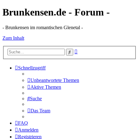
Brunkensen.de - Forum -
- Brunkensen im romantischen Glenetal -
Zum Inhalt
Erweiterte
Suche
Suche
Schnellzugriff
Unbeantwortete Themen
Aktive Themen
Suche
Das Team
FAQ
Anmelden
Registrieren