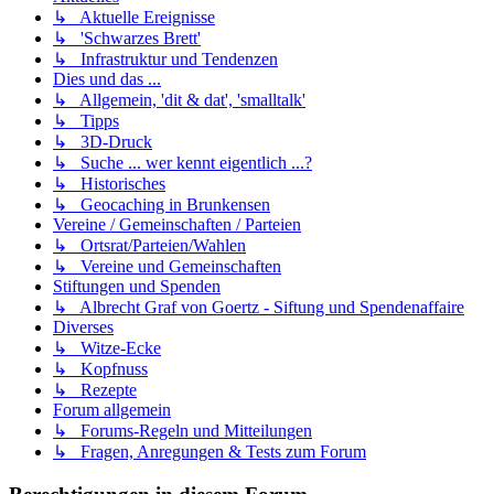
↳ Aktuelle Ereignisse
↳ 'Schwarzes Brett'
↳ Infrastruktur und Tendenzen
Dies und das ...
↳ Allgemein, 'dit & dat', 'smalltalk'
↳ Tipps
↳ 3D-Druck
↳ Suche ... wer kennt eigentlich ...?
↳ Historisches
↳ Geocaching in Brunkensen
Vereine / Gemeinschaften / Parteien
↳ Ortsrat/Parteien/Wahlen
↳ Vereine und Gemeinschaften
Stiftungen und Spenden
↳ Albrecht Graf von Goertz - Siftung und Spendenaffaire
Diverses
↳ Witze-Ecke
↳ Kopfnuss
↳ Rezepte
Forum allgemein
↳ Forums-Regeln und Mitteilungen
↳ Fragen, Anregungen & Tests zum Forum