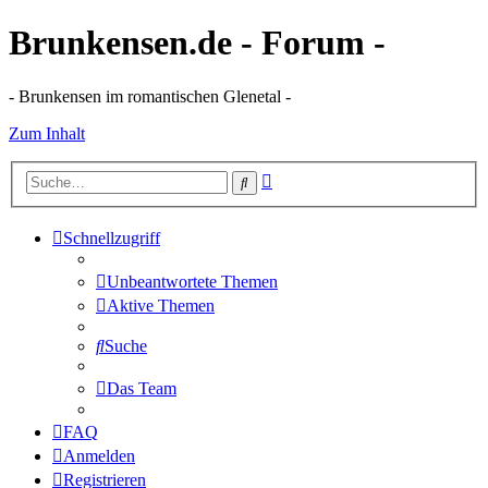
Brunkensen.de - Forum -
- Brunkensen im romantischen Glenetal -
Zum Inhalt
Erweiterte
Suche
Suche
Schnellzugriff
Unbeantwortete Themen
Aktive Themen
Suche
Das Team
FAQ
Anmelden
Registrieren