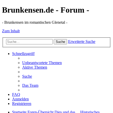
Brunkensen.de - Forum -
- Brunkensen im romantischen Glenetal -
Zum Inhalt
Erweiterte Suche
Suche
Schnellzugriff
Unbeantwortete Themen
Aktive Themen
Suche
Das Team
FAQ
Anmelden
Registrieren
Startseite
Foren-Übersicht
Dies und das ...
Historisches