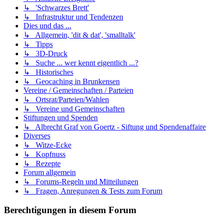
↳ 'Schwarzes Brett'
↳ Infrastruktur und Tendenzen
Dies und das ...
↳ Allgemein, 'dit & dat', 'smalltalk'
↳ Tipps
↳ 3D-Druck
↳ Suche ... wer kennt eigentlich ...?
↳ Historisches
↳ Geocaching in Brunkensen
Vereine / Gemeinschaften / Parteien
↳ Ortsrat/Parteien/Wahlen
↳ Vereine und Gemeinschaften
Stiftungen und Spenden
↳ Albrecht Graf von Goertz - Siftung und Spendenaffaire
Diverses
↳ Witze-Ecke
↳ Kopfnuss
↳ Rezepte
Forum allgemein
↳ Forums-Regeln und Mitteilungen
↳ Fragen, Anregungen & Tests zum Forum
Berechtigungen in diesem Forum