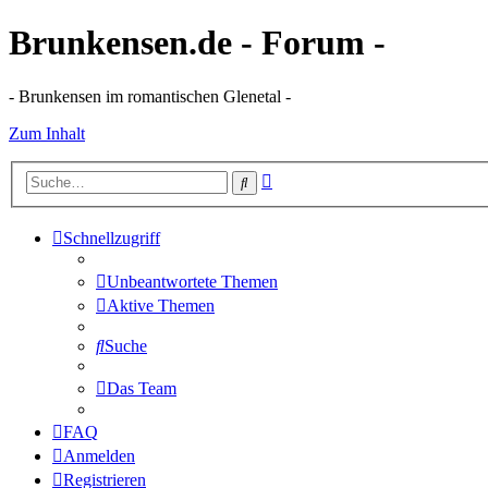
Brunkensen.de - Forum -
- Brunkensen im romantischen Glenetal -
Zum Inhalt
Erweiterte
Suche
Suche
Schnellzugriff
Unbeantwortete Themen
Aktive Themen
Suche
Das Team
FAQ
Anmelden
Registrieren