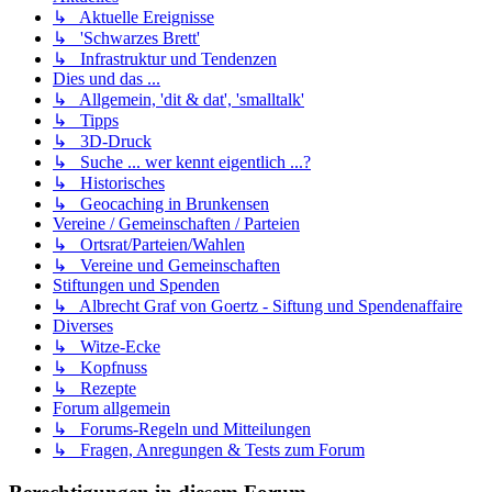
↳ Aktuelle Ereignisse
↳ 'Schwarzes Brett'
↳ Infrastruktur und Tendenzen
Dies und das ...
↳ Allgemein, 'dit & dat', 'smalltalk'
↳ Tipps
↳ 3D-Druck
↳ Suche ... wer kennt eigentlich ...?
↳ Historisches
↳ Geocaching in Brunkensen
Vereine / Gemeinschaften / Parteien
↳ Ortsrat/Parteien/Wahlen
↳ Vereine und Gemeinschaften
Stiftungen und Spenden
↳ Albrecht Graf von Goertz - Siftung und Spendenaffaire
Diverses
↳ Witze-Ecke
↳ Kopfnuss
↳ Rezepte
Forum allgemein
↳ Forums-Regeln und Mitteilungen
↳ Fragen, Anregungen & Tests zum Forum