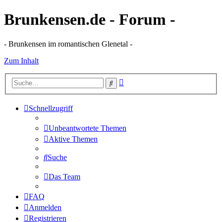
Brunkensen.de - Forum -
- Brunkensen im romantischen Glenetal -
Zum Inhalt
Erweiterte
Suche
Suche
Schnellzugriff
Unbeantwortete Themen
Aktive Themen
Suche
Das Team
FAQ
Anmelden
Registrieren