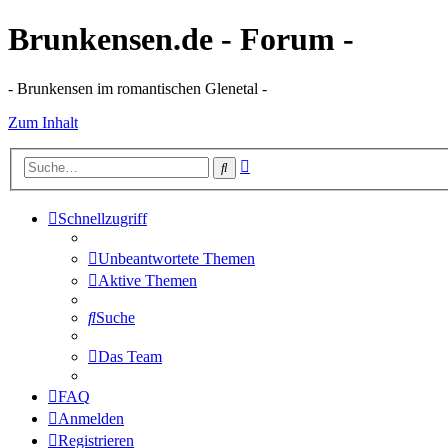
Brunkensen.de - Forum -
- Brunkensen im romantischen Glenetal -
Zum Inhalt
Erweiterte
Suche
Suche
Schnellzugriff
Unbeantwortete Themen
Aktive Themen
Suche
Das Team
FAQ
Anmelden
Registrieren