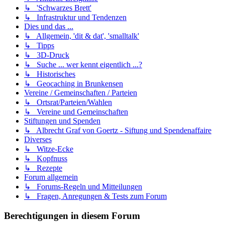
↳ 'Schwarzes Brett'
↳ Infrastruktur und Tendenzen
Dies und das ...
↳ Allgemein, 'dit & dat', 'smalltalk'
↳ Tipps
↳ 3D-Druck
↳ Suche ... wer kennt eigentlich ...?
↳ Historisches
↳ Geocaching in Brunkensen
Vereine / Gemeinschaften / Parteien
↳ Ortsrat/Parteien/Wahlen
↳ Vereine und Gemeinschaften
Stiftungen und Spenden
↳ Albrecht Graf von Goertz - Siftung und Spendenaffaire
Diverses
↳ Witze-Ecke
↳ Kopfnuss
↳ Rezepte
Forum allgemein
↳ Forums-Regeln und Mitteilungen
↳ Fragen, Anregungen & Tests zum Forum
Berechtigungen in diesem Forum