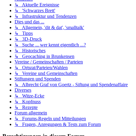
↳ Aktuelle Ereignisse
↳ 'Schwarzes Brett'
↳ Infrastruktur und Tendenzen
Dies und das ...
↳ Allgemein, 'dit & dat', 'smalltalk'
↳ Tipps
↳ 3D-Druck
↳ Suche ... wer kennt eigentlich ...?
↳ Historisches
↳ Geocaching in Brunkensen
Vereine / Gemeinschaften / Parteien
↳ Ortsrat/Parteien/Wahlen
↳ Vereine und Gemeinschaften
Stiftungen und Spenden
↳ Albrecht Graf von Goertz - Siftung und Spendenaffaire
Diverses
↳ Witze-Ecke
↳ Kopfnuss
↳ Rezepte
Forum allgemein
↳ Forums-Regeln und Mitteilungen
↳ Fragen, Anregungen & Tests zum Forum