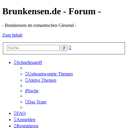
Brunkensen.de - Forum -
- Brunkensen im romantischen Glenetal -
Zum Inhalt
Erweiterte
Suche
Suche
Schnellzugriff
Unbeantwortete Themen
Aktive Themen
Suche
Das Team
FAQ
Anmelden
Registrieren