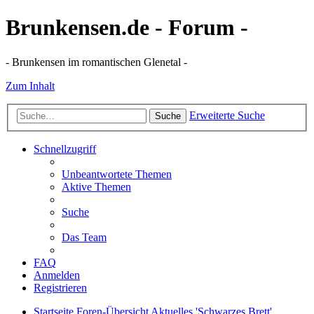
Brunkensen.de - Forum -
- Brunkensen im romantischen Glenetal -
Zum Inhalt
Erweiterte Suche
Suche
Schnellzugriff
Unbeantwortete Themen
Aktive Themen
Suche
Das Team
FAQ
Anmelden
Registrieren
Startseite
Foren-Übersicht
Aktuelles
'Schwarzes Brett'