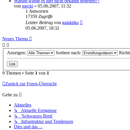
Warum wurde es hier nicht bekannt gegeben??
von
mecki
» 05.06.2007, 11:32
1
Antworten
17359
Zugriffe
Letzter Beitrag
von
galaktika
05.06.2007, 18:32
Neues Thema
Anzeigen:
Sortiere nach:
Richt
9 Themen • Seite
1
von
1
Zurück zur Foren-Übersicht
Gehe zu
Aktuelles
↳ Aktuelle Ereignisse
↳ 'Schwarzes Brett'
↳ Infrastruktur und Tendenzen
Dies und das ...