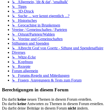
↳ Allgemein, 'dit & dat', 'smalltalk'
↳ Tipps
↳ 3D-Druck
↳ Suche ... wer kennt eigentlich ...?
↳ Historisches
↳ Geocaching in Brunkensen
Vereine / Gemeinschaften / Parteien
↳ Ortsrat/Parteien/Wahlen
↳ Vereine und Gemeinschaften
Stiftungen und Spenden
↳ Albrecht Graf von Goertz - Siftung und Spendenaffaire
Diverses
↳ Witze-Ecke
↳ Kopfnuss
↳ Rezepte
Forum allgemein
↳ Forums-Regeln und Mitteilungen
↳ Fragen, Anregungen & Tests zum Forum
Berechtigungen in diesem Forum
Du darfst
keine
neuen Themen in diesem Forum erstellen.
Du darfst
keine
Antworten zu Themen in diesem Forum erstellen.
Du darfst deine Beiträge in diesem Forum
nicht
ändern.