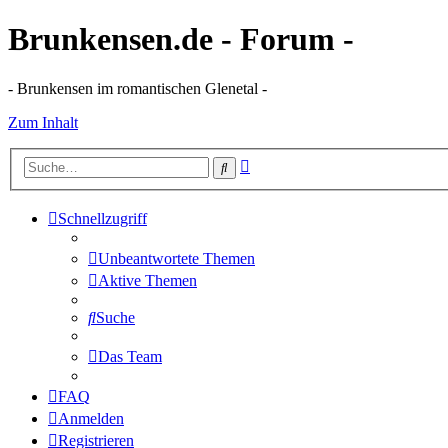
Brunkensen.de - Forum -
- Brunkensen im romantischen Glenetal -
Zum Inhalt
Erweiterte
Suche
Suche
Schnellzugriff
Unbeantwortete Themen
Aktive Themen
Suche
Das Team
FAQ
Anmelden
Registrieren