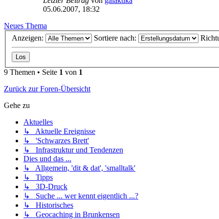
Letzter Beitrag
von
galaktika
05.06.2007, 18:32
Neues Thema
Anzeigen:
Sortiere nach:
Richt
9 Themen • Seite
1
von
1
Zurück zur Foren-Übersicht
Gehe zu
Aktuelles
↳ Aktuelle Ereignisse
↳ 'Schwarzes Brett'
↳ Infrastruktur und Tendenzen
Dies und das ...
↳ Allgemein, 'dit & dat', 'smalltalk'
↳ Tipps
↳ 3D-Druck
↳ Suche ... wer kennt eigentlich ...?
↳ Historisches
↳ Geocaching in Brunkensen