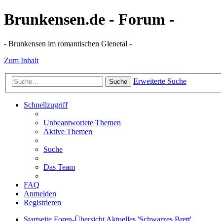
Brunkensen.de - Forum -
- Brunkensen im romantischen Glenetal -
Zum Inhalt
Erweiterte Suche
Suche
Schnellzugriff
Unbeantwortete Themen
Aktive Themen
Suche
Das Team
FAQ
Anmelden
Registrieren
Startseite
Foren-Übersicht
Aktuelles
'Schwarzes Brett'