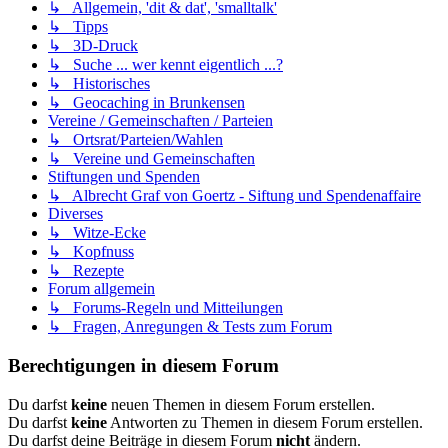
↳ Allgemein, 'dit & dat', 'smalltalk'
↳ Tipps
↳ 3D-Druck
↳ Suche ... wer kennt eigentlich ...?
↳ Historisches
↳ Geocaching in Brunkensen
Vereine / Gemeinschaften / Parteien
↳ Ortsrat/Parteien/Wahlen
↳ Vereine und Gemeinschaften
Stiftungen und Spenden
↳ Albrecht Graf von Goertz - Siftung und Spendenaffaire
Diverses
↳ Witze-Ecke
↳ Kopfnuss
↳ Rezepte
Forum allgemein
↳ Forums-Regeln und Mitteilungen
↳ Fragen, Anregungen & Tests zum Forum
Berechtigungen in diesem Forum
Du darfst
keine
neuen Themen in diesem Forum erstellen.
Du darfst
keine
Antworten zu Themen in diesem Forum erstellen.
Du darfst deine Beiträge in diesem Forum
nicht
ändern.