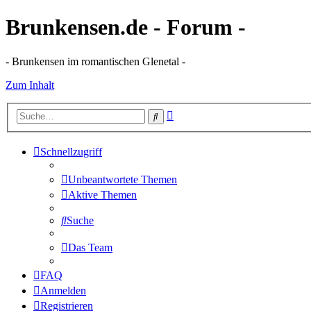
Brunkensen.de - Forum -
- Brunkensen im romantischen Glenetal -
Zum Inhalt
Erweiterte
Suche
Suche
Schnellzugriff
Unbeantwortete Themen
Aktive Themen
Suche
Das Team
FAQ
Anmelden
Registrieren