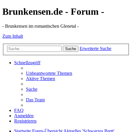
Brunkensen.de - Forum -
- Brunkensen im romantischen Glenetal -
Zum Inhalt
Erweiterte Suche
Suche
Schnellzugriff
Unbeantwortete Themen
Aktive Themen
Suche
Das Team
FAQ
Anmelden
Registrieren
Startseite
Foren-Übersicht
Aktuelles
'Schwarzes Brett'