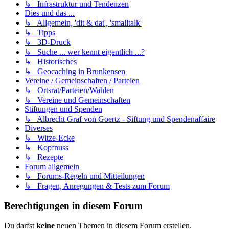
↳ Infrastruktur und Tendenzen
Dies und das ...
↳ Allgemein, 'dit & dat', 'smalltalk'
↳ Tipps
↳ 3D-Druck
↳ Suche ... wer kennt eigentlich ...?
↳ Historisches
↳ Geocaching in Brunkensen
Vereine / Gemeinschaften / Parteien
↳ Ortsrat/Parteien/Wahlen
↳ Vereine und Gemeinschaften
Stiftungen und Spenden
↳ Albrecht Graf von Goertz - Siftung und Spendenaffaire
Diverses
↳ Witze-Ecke
↳ Kopfnuss
↳ Rezepte
Forum allgemein
↳ Forums-Regeln und Mitteilungen
↳ Fragen, Anregungen & Tests zum Forum
Berechtigungen in diesem Forum
Du darfst
keine
neuen Themen in diesem Forum erstellen.