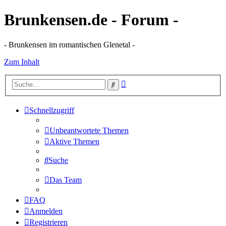
Brunkensen.de - Forum -
- Brunkensen im romantischen Glenetal -
Zum Inhalt
Erweiterte
Suche
Suche
Schnellzugriff
Unbeantwortete Themen
Aktive Themen
Suche
Das Team
FAQ
Anmelden
Registrieren