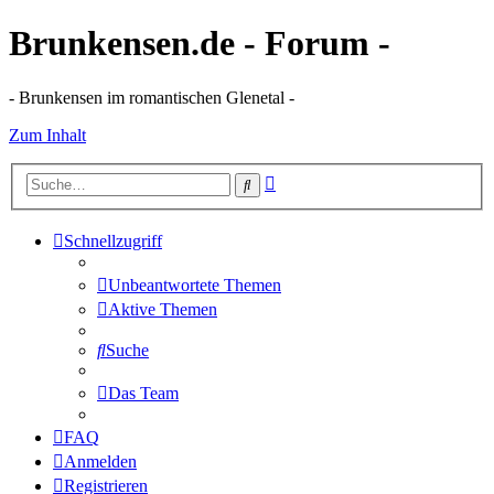
Brunkensen.de - Forum -
- Brunkensen im romantischen Glenetal -
Zum Inhalt
Erweiterte
Suche
Suche
Schnellzugriff
Unbeantwortete Themen
Aktive Themen
Suche
Das Team
FAQ
Anmelden
Registrieren