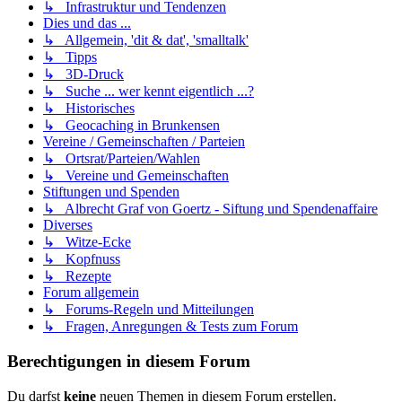
↳ Infrastruktur und Tendenzen
Dies und das ...
↳ Allgemein, 'dit & dat', 'smalltalk'
↳ Tipps
↳ 3D-Druck
↳ Suche ... wer kennt eigentlich ...?
↳ Historisches
↳ Geocaching in Brunkensen
Vereine / Gemeinschaften / Parteien
↳ Ortsrat/Parteien/Wahlen
↳ Vereine und Gemeinschaften
Stiftungen und Spenden
↳ Albrecht Graf von Goertz - Siftung und Spendenaffaire
Diverses
↳ Witze-Ecke
↳ Kopfnuss
↳ Rezepte
Forum allgemein
↳ Forums-Regeln und Mitteilungen
↳ Fragen, Anregungen & Tests zum Forum
Berechtigungen in diesem Forum
Du darfst
keine
neuen Themen in diesem Forum erstellen.