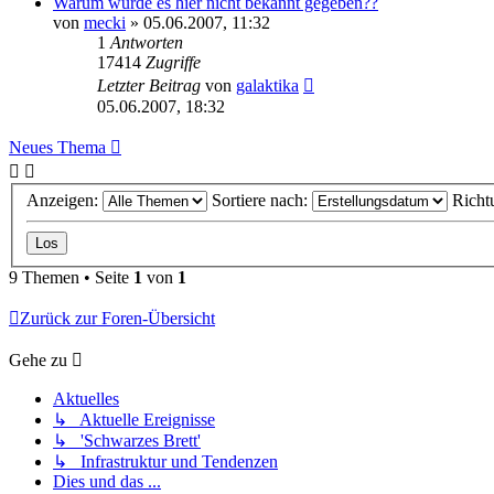
Warum wurde es hier nicht bekannt gegeben??
von
mecki
» 05.06.2007, 11:32
1
Antworten
17414
Zugriffe
Letzter Beitrag
von
galaktika
05.06.2007, 18:32
Neues Thema
Anzeigen:
Sortiere nach:
Richt
9 Themen • Seite
1
von
1
Zurück zur Foren-Übersicht
Gehe zu
Aktuelles
↳ Aktuelle Ereignisse
↳ 'Schwarzes Brett'
↳ Infrastruktur und Tendenzen
Dies und das ...