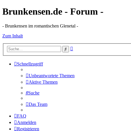
Brunkensen.de - Forum -
- Brunkensen im romantischen Glenetal -
Zum Inhalt
Erweiterte
Suche
Suche
Schnellzugriff
Unbeantwortete Themen
Aktive Themen
Suche
Das Team
FAQ
Anmelden
Registrieren