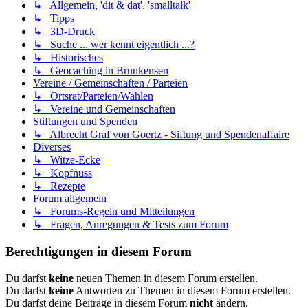
↳ Allgemein, 'dit & dat', 'smalltalk'
↳ Tipps
↳ 3D-Druck
↳ Suche ... wer kennt eigentlich ...?
↳ Historisches
↳ Geocaching in Brunkensen
Vereine / Gemeinschaften / Parteien
↳ Ortsrat/Parteien/Wahlen
↳ Vereine und Gemeinschaften
Stiftungen und Spenden
↳ Albrecht Graf von Goertz - Siftung und Spendenaffaire
Diverses
↳ Witze-Ecke
↳ Kopfnuss
↳ Rezepte
Forum allgemein
↳ Forums-Regeln und Mitteilungen
↳ Fragen, Anregungen & Tests zum Forum
Berechtigungen in diesem Forum
Du darfst
keine
neuen Themen in diesem Forum erstellen.
Du darfst
keine
Antworten zu Themen in diesem Forum erstellen.
Du darfst deine Beiträge in diesem Forum
nicht
ändern.