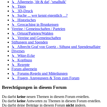
↳ Allgemein, 'dit & dat', 'smalltalk'
↳ Tipps
↳ 3D-Druck
↳ Suche ... wer kennt eigentlich ...?
↳ Historisches
↳ Geocaching in Brunkensen
Vereine / Gemeinschaften / Parteien
↳ Ortsrat/Parteien/Wahlen
↳ Vereine und Gemeinschaften
Stiftungen und Spenden
↳ Albrecht Graf von Goertz - Siftung und Spendenaffaire
Diverses
↳ Witze-Ecke
↳ Kopfnuss
↳ Rezepte
Forum allgemein
↳ Forums-Regeln und Mitteilungen
↳ Fragen, Anregungen & Tests zum Forum
Berechtigungen in diesem Forum
Du darfst
keine
neuen Themen in diesem Forum erstellen.
Du darfst
keine
Antworten zu Themen in diesem Forum erstellen.
Du darfst deine Beiträge in diesem Forum
nicht
ändern.