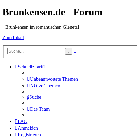
Brunkensen.de - Forum -
- Brunkensen im romantischen Glenetal -
Zum Inhalt
Erweiterte
Suche
Suche
Schnellzugriff
Unbeantwortete Themen
Aktive Themen
Suche
Das Team
FAQ
Anmelden
Registrieren