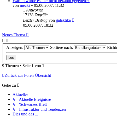
Warum wurde es hier nicht bekannt gegeben??
von
mecki
» 05.06.2007, 11:32
1
Antworten
17138
Zugriffe
Letzter Beitrag
von
galaktika
05.06.2007, 18:32
Neues Thema
Anzeigen:
Sortiere nach:
Richt
9 Themen • Seite
1
von
1
Zurück zur Foren-Übersicht
Gehe zu
Aktuelles
↳ Aktuelle Ereignisse
↳ 'Schwarzes Brett'
↳ Infrastruktur und Tendenzen
Dies und das ...