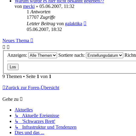
Warum wurde es hier nicht bekannt gegeben??
von
mecki
» 05.06.2007, 11:32
1
Antworten
17707
Zugriffe
Letzter Beitrag
von
galaktika
05.06.2007, 18:32
Neues Thema
Anzeigen:
Sortiere nach:
Richt
9 Themen • Seite
1
von
1
Zurück zur Foren-Übersicht
Gehe zu
Aktuelles
↳ Aktuelle Ereignisse
↳ 'Schwarzes Brett'
↳ Infrastruktur und Tendenzen
Dies und das ...