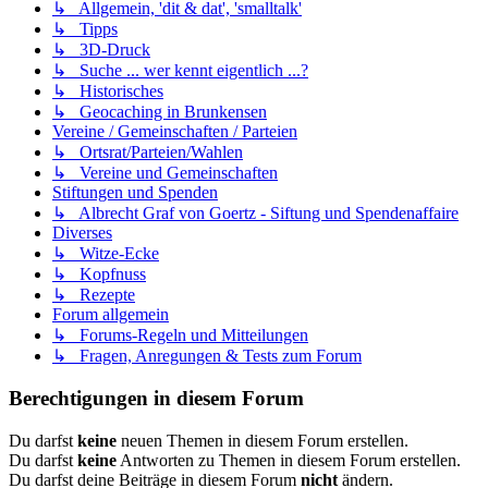
↳ Allgemein, 'dit & dat', 'smalltalk'
↳ Tipps
↳ 3D-Druck
↳ Suche ... wer kennt eigentlich ...?
↳ Historisches
↳ Geocaching in Brunkensen
Vereine / Gemeinschaften / Parteien
↳ Ortsrat/Parteien/Wahlen
↳ Vereine und Gemeinschaften
Stiftungen und Spenden
↳ Albrecht Graf von Goertz - Siftung und Spendenaffaire
Diverses
↳ Witze-Ecke
↳ Kopfnuss
↳ Rezepte
Forum allgemein
↳ Forums-Regeln und Mitteilungen
↳ Fragen, Anregungen & Tests zum Forum
Berechtigungen in diesem Forum
Du darfst
keine
neuen Themen in diesem Forum erstellen.
Du darfst
keine
Antworten zu Themen in diesem Forum erstellen.
Du darfst deine Beiträge in diesem Forum
nicht
ändern.