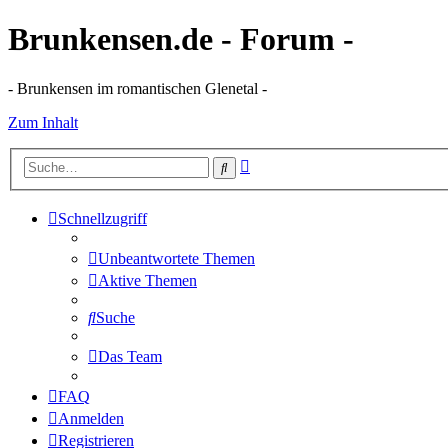
Brunkensen.de - Forum -
- Brunkensen im romantischen Glenetal -
Zum Inhalt
Erweiterte
Suche
Suche
Schnellzugriff
Unbeantwortete Themen
Aktive Themen
Suche
Das Team
FAQ
Anmelden
Registrieren