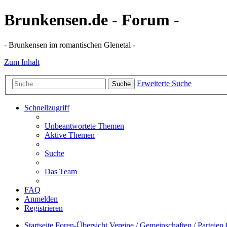
Brunkensen.de - Forum -
- Brunkensen im romantischen Glenetal -
Zum Inhalt
Erweiterte Suche
Suche
Schnellzugriff
Unbeantwortete Themen
Aktive Themen
Suche
Das Team
FAQ
Anmelden
Registrieren
Startseite
Foren-Übersicht
Vereine / Gemeinschaften / Parteien