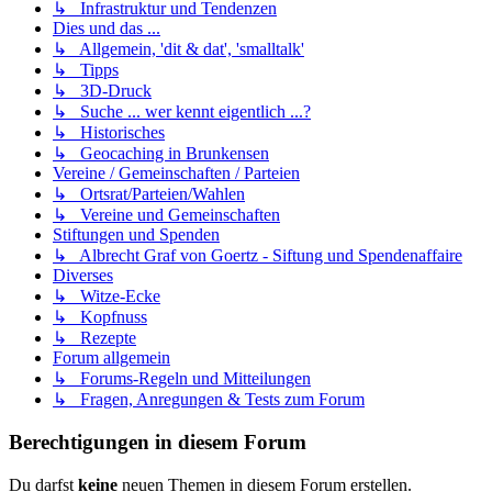
↳ Infrastruktur und Tendenzen
Dies und das ...
↳ Allgemein, 'dit & dat', 'smalltalk'
↳ Tipps
↳ 3D-Druck
↳ Suche ... wer kennt eigentlich ...?
↳ Historisches
↳ Geocaching in Brunkensen
Vereine / Gemeinschaften / Parteien
↳ Ortsrat/Parteien/Wahlen
↳ Vereine und Gemeinschaften
Stiftungen und Spenden
↳ Albrecht Graf von Goertz - Siftung und Spendenaffaire
Diverses
↳ Witze-Ecke
↳ Kopfnuss
↳ Rezepte
Forum allgemein
↳ Forums-Regeln und Mitteilungen
↳ Fragen, Anregungen & Tests zum Forum
Berechtigungen in diesem Forum
Du darfst
keine
neuen Themen in diesem Forum erstellen.