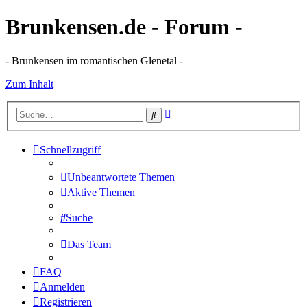
Brunkensen.de - Forum -
- Brunkensen im romantischen Glenetal -
Zum Inhalt
Erweiterte
Suche
Suche
Schnellzugriff
Unbeantwortete Themen
Aktive Themen
Suche
Das Team
FAQ
Anmelden
Registrieren