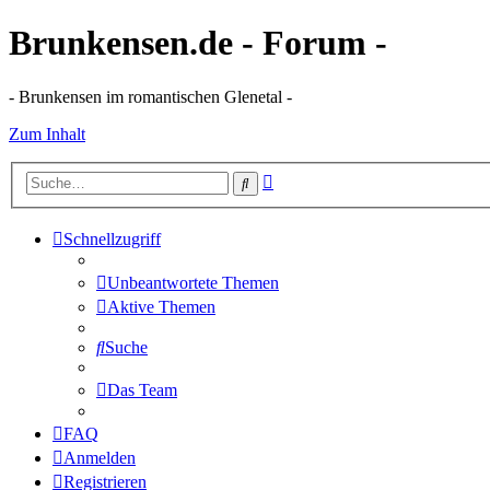
Brunkensen.de - Forum -
- Brunkensen im romantischen Glenetal -
Zum Inhalt
Erweiterte
Suche
Suche
Schnellzugriff
Unbeantwortete Themen
Aktive Themen
Suche
Das Team
FAQ
Anmelden
Registrieren