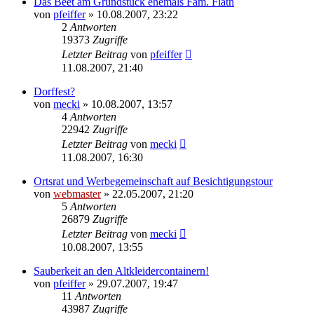
Das Beet am Grundstück ehemals Fam. Flath
von
pfeiffer
» 10.08.2007, 23:22
2
Antworten
19373
Zugriffe
Letzter Beitrag
von
pfeiffer
11.08.2007, 21:40
Dorffest?
von
mecki
» 10.08.2007, 13:57
4
Antworten
22942
Zugriffe
Letzter Beitrag
von
mecki
11.08.2007, 16:30
Ortsrat und Werbegemeinschaft auf Besichtigungstour
von
webmaster
» 22.05.2007, 21:20
5
Antworten
26879
Zugriffe
Letzter Beitrag
von
mecki
10.08.2007, 13:55
Sauberkeit an den Altkleidercontainern!
von
pfeiffer
» 29.07.2007, 19:47
11
Antworten
43987
Zugriffe