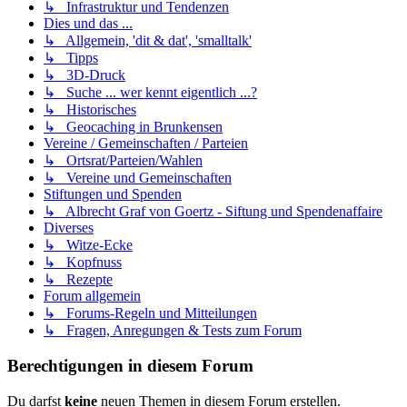
↳ Infrastruktur und Tendenzen
Dies und das ...
↳ Allgemein, 'dit & dat', 'smalltalk'
↳ Tipps
↳ 3D-Druck
↳ Suche ... wer kennt eigentlich ...?
↳ Historisches
↳ Geocaching in Brunkensen
Vereine / Gemeinschaften / Parteien
↳ Ortsrat/Parteien/Wahlen
↳ Vereine und Gemeinschaften
Stiftungen und Spenden
↳ Albrecht Graf von Goertz - Siftung und Spendenaffaire
Diverses
↳ Witze-Ecke
↳ Kopfnuss
↳ Rezepte
Forum allgemein
↳ Forums-Regeln und Mitteilungen
↳ Fragen, Anregungen & Tests zum Forum
Berechtigungen in diesem Forum
Du darfst
keine
neuen Themen in diesem Forum erstellen.