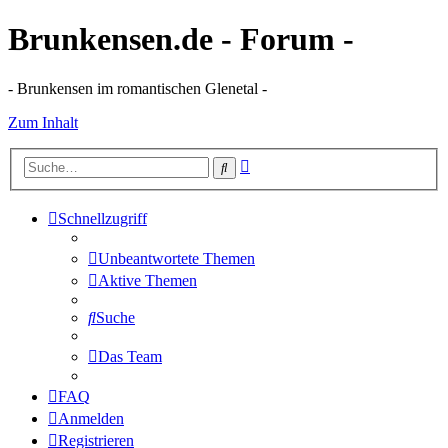
Brunkensen.de - Forum -
- Brunkensen im romantischen Glenetal -
Zum Inhalt
Erweiterte
Suche
Suche
Schnellzugriff
Unbeantwortete Themen
Aktive Themen
Suche
Das Team
FAQ
Anmelden
Registrieren