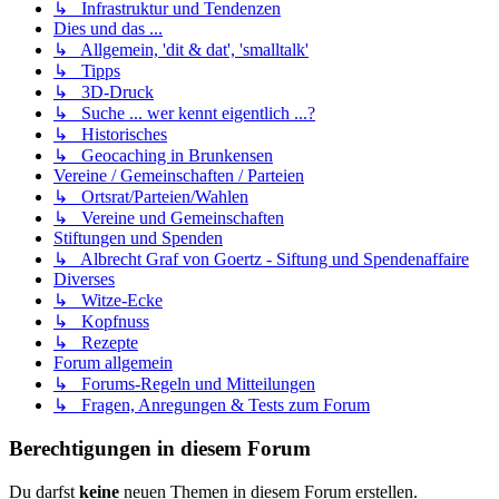
↳ Infrastruktur und Tendenzen
Dies und das ...
↳ Allgemein, 'dit & dat', 'smalltalk'
↳ Tipps
↳ 3D-Druck
↳ Suche ... wer kennt eigentlich ...?
↳ Historisches
↳ Geocaching in Brunkensen
Vereine / Gemeinschaften / Parteien
↳ Ortsrat/Parteien/Wahlen
↳ Vereine und Gemeinschaften
Stiftungen und Spenden
↳ Albrecht Graf von Goertz - Siftung und Spendenaffaire
Diverses
↳ Witze-Ecke
↳ Kopfnuss
↳ Rezepte
Forum allgemein
↳ Forums-Regeln und Mitteilungen
↳ Fragen, Anregungen & Tests zum Forum
Berechtigungen in diesem Forum
Du darfst
keine
neuen Themen in diesem Forum erstellen.