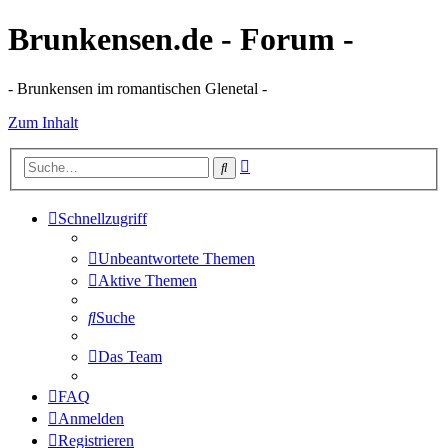
Brunkensen.de - Forum -
- Brunkensen im romantischen Glenetal -
Zum Inhalt
Erweiterte
Suche
Suche
Schnellzugriff
Unbeantwortete Themen
Aktive Themen
Suche
Das Team
FAQ
Anmelden
Registrieren