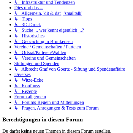
↳ Infrastruktur und Tendenzen
Dies und das ...
↳ Allgemein, 'dit & dat', 'smalltalk'
↳ Tipps
↳ 3D-Druck
↳ Suche ... wer kennt eigentlich ...?
↳ Historisches
↳ Geocaching in Brunkensen
Vereine / Gemeinschaften / Parteien
↳ Ortsrat/Parteien/Wahlen
↳ Vereine und Gemeinschaften
Stiftungen und Spenden
↳ Albrecht Graf von Goertz - Siftung und Spendenaffaire
Diverses
↳ Witze-Ecke
↳ Kopfnuss
↳ Rezepte
Forum allgemein
↳ Forums-Regeln und Mitteilungen
↳ Fragen, Anregungen & Tests zum Forum
Berechtigungen in diesem Forum
Du darfst
keine
neuen Themen in diesem Forum erstellen.