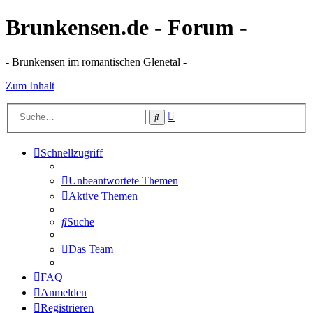
Brunkensen.de - Forum -
- Brunkensen im romantischen Glenetal -
Zum Inhalt
Erweiterte
Suche
Suche
Schnellzugriff
Unbeantwortete Themen
Aktive Themen
Suche
Das Team
FAQ
Anmelden
Registrieren