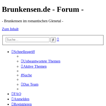
Brunkensen.de - Forum -
- Brunkensen im romantischen Glenetal -
Zum Inhalt
Erweiterte
Suche
Suche
Schnellzugriff
Unbeantwortete Themen
Aktive Themen
Suche
Das Team
FAQ
Anmelden
Registrieren