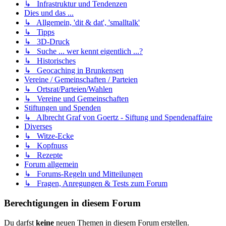
↳ Infrastruktur und Tendenzen
Dies und das ...
↳ Allgemein, 'dit & dat', 'smalltalk'
↳ Tipps
↳ 3D-Druck
↳ Suche ... wer kennt eigentlich ...?
↳ Historisches
↳ Geocaching in Brunkensen
Vereine / Gemeinschaften / Parteien
↳ Ortsrat/Parteien/Wahlen
↳ Vereine und Gemeinschaften
Stiftungen und Spenden
↳ Albrecht Graf von Goertz - Siftung und Spendenaffaire
Diverses
↳ Witze-Ecke
↳ Kopfnuss
↳ Rezepte
Forum allgemein
↳ Forums-Regeln und Mitteilungen
↳ Fragen, Anregungen & Tests zum Forum
Berechtigungen in diesem Forum
Du darfst
keine
neuen Themen in diesem Forum erstellen.