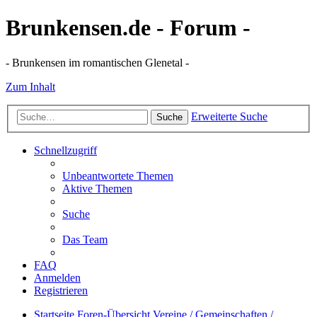
Brunkensen.de - Forum -
- Brunkensen im romantischen Glenetal -
Zum Inhalt
Erweiterte Suche
Suche
Schnellzugriff
Unbeantwortete Themen
Aktive Themen
Suche
Das Team
FAQ
Anmelden
Registrieren
Startseite
Foren-Übersicht
Vereine / Gemeinschaften /