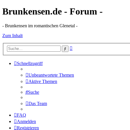
Brunkensen.de - Forum -
- Brunkensen im romantischen Glenetal -
Zum Inhalt
Erweiterte
Suche
Suche
Schnellzugriff
Unbeantwortete Themen
Aktive Themen
Suche
Das Team
FAQ
Anmelden
Registrieren