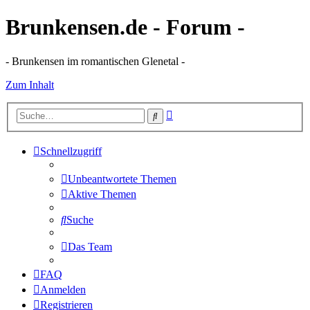
Brunkensen.de - Forum -
- Brunkensen im romantischen Glenetal -
Zum Inhalt
Erweiterte
Suche
Suche
Schnellzugriff
Unbeantwortete Themen
Aktive Themen
Suche
Das Team
FAQ
Anmelden
Registrieren