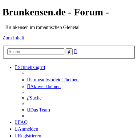
Brunkensen.de - Forum -
- Brunkensen im romantischen Glenetal -
Zum Inhalt
Erweiterte
Suche
Suche
Schnellzugriff
Unbeantwortete Themen
Aktive Themen
Suche
Das Team
FAQ
Anmelden
Registrieren