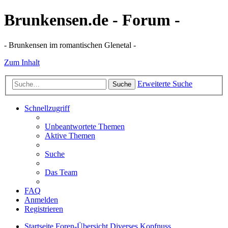
Brunkensen.de - Forum -
- Brunkensen im romantischen Glenetal -
Zum Inhalt
Erweiterte Suche
Suche
Schnellzugriff
Unbeantwortete Themen
Aktive Themen
Suche
Das Team
FAQ
Anmelden
Registrieren
Startseite
Foren-Übersicht
Diverses
Kopfnuss