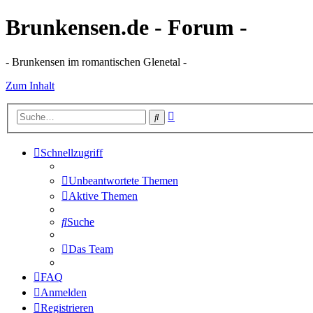
Brunkensen.de - Forum -
- Brunkensen im romantischen Glenetal -
Zum Inhalt
Erweiterte
Suche
Suche
Schnellzugriff
Unbeantwortete Themen
Aktive Themen
Suche
Das Team
FAQ
Anmelden
Registrieren