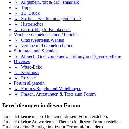
↳ Allgemein, 'dit & dat', 'smalltalk'
↳ Tipps
↳ 3D-Druck
↳ Suche ... wer kennt eigentlich ...?
↳ Historisches
↳ Geocaching in Brunkensen
Vereine / Gemeinschaften / Parteien
↳ Ortsrat/Parteien/Wahlen
↳ Vereine und Gemeinschaften
Stiftungen und Spenden
↳ Albrecht Graf von Goertz - Siftung und Spendenaffaire
Diverses
↳ Witze-Ecke
↳ Kopfnuss
↳ Rezepte
Forum allgemein
↳ Forums-Regeln und Mitteilungen
↳ Fragen, Anregungen & Tests zum Forum
Berechtigungen in diesem Forum
Du darfst
keine
neuen Themen in diesem Forum erstellen.
Du darfst
keine
Antworten zu Themen in diesem Forum erstellen.
Du darfst deine Beiträge in diesem Forum
nicht
ändern.