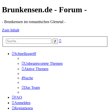
Brunkensen.de - Forum -
- Brunkensen im romantischen Glenetal -
Zum Inhalt
Erweiterte
Suche
Suche
Schnellzugriff
Unbeantwortete Themen
Aktive Themen
Suche
Das Team
FAQ
Anmelden
Registrieren