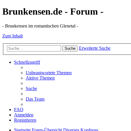
Brunkensen.de - Forum -
- Brunkensen im romantischen Glenetal -
Zum Inhalt
Erweiterte Suche
Suche
Schnellzugriff
Unbeantwortete Themen
Aktive Themen
Suche
Das Team
FAQ
Anmelden
Registrieren
Startseite
Foren-Übersicht
Diverses
Kopfnuss