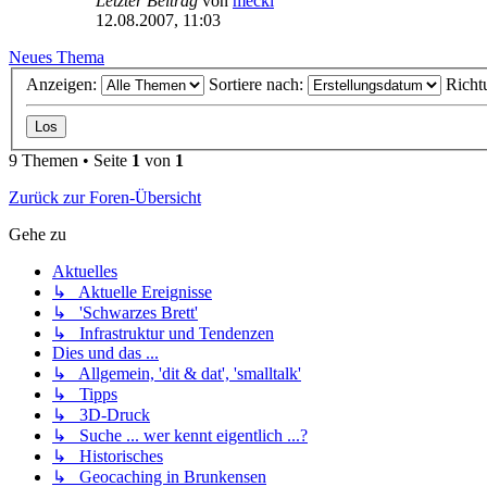
Letzter Beitrag
von
mecki
12.08.2007, 11:03
Neues Thema
Anzeigen:
Sortiere nach:
Richt
9 Themen • Seite
1
von
1
Zurück zur Foren-Übersicht
Gehe zu
Aktuelles
↳ Aktuelle Ereignisse
↳ 'Schwarzes Brett'
↳ Infrastruktur und Tendenzen
Dies und das ...
↳ Allgemein, 'dit & dat', 'smalltalk'
↳ Tipps
↳ 3D-Druck
↳ Suche ... wer kennt eigentlich ...?
↳ Historisches
↳ Geocaching in Brunkensen