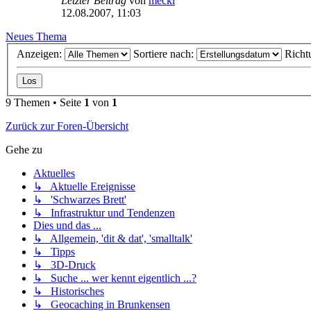
Letzter Beitrag
von
mecki
12.08.2007, 11:03
Neues Thema
Anzeigen:
Sortiere nach:
Richt
9 Themen • Seite
1
von
1
Zurück zur Foren-Übersicht
Gehe zu
Aktuelles
↳ Aktuelle Ereignisse
↳ 'Schwarzes Brett'
↳ Infrastruktur und Tendenzen
Dies und das ...
↳ Allgemein, 'dit & dat', 'smalltalk'
↳ Tipps
↳ 3D-Druck
↳ Suche ... wer kennt eigentlich ...?
↳ Historisches
↳ Geocaching in Brunkensen