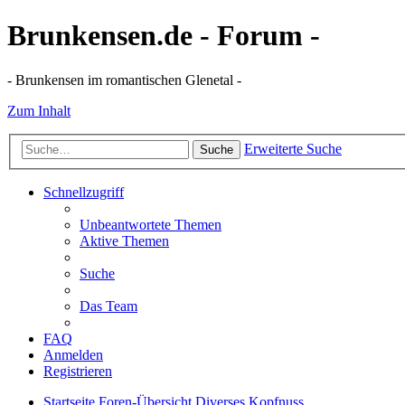
Brunkensen.de - Forum -
- Brunkensen im romantischen Glenetal -
Zum Inhalt
Erweiterte Suche
Suche
Schnellzugriff
Unbeantwortete Themen
Aktive Themen
Suche
Das Team
FAQ
Anmelden
Registrieren
Startseite
Foren-Übersicht
Diverses
Kopfnuss