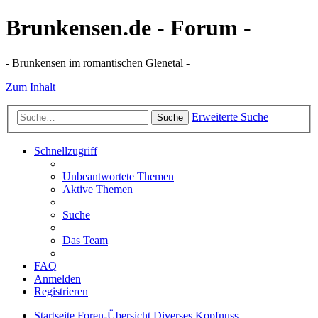
Brunkensen.de - Forum -
- Brunkensen im romantischen Glenetal -
Zum Inhalt
Erweiterte Suche
Suche
Schnellzugriff
Unbeantwortete Themen
Aktive Themen
Suche
Das Team
FAQ
Anmelden
Registrieren
Startseite
Foren-Übersicht
Diverses
Kopfnuss