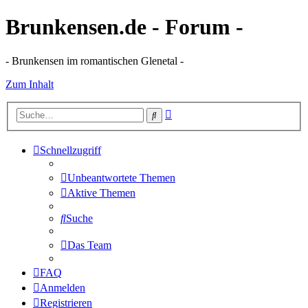
Brunkensen.de - Forum -
- Brunkensen im romantischen Glenetal -
Zum Inhalt
Erweiterte
Suche
Suche
Schnellzugriff
Unbeantwortete Themen
Aktive Themen
Suche
Das Team
FAQ
Anmelden
Registrieren