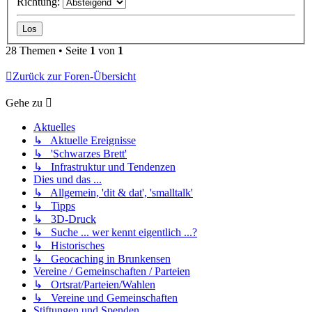
Richtung:
28 Themen • Seite
1
von
1
Zurück zur Foren-Übersicht
Gehe zu
Aktuelles
↳ Aktuelle Ereignisse
↳ 'Schwarzes Brett'
↳ Infrastruktur und Tendenzen
Dies und das ...
↳ Allgemein, 'dit & dat', 'smalltalk'
↳ Tipps
↳ 3D-Druck
↳ Suche ... wer kennt eigentlich ...?
↳ Historisches
↳ Geocaching in Brunkensen
Vereine / Gemeinschaften / Parteien
↳ Ortsrat/Parteien/Wahlen
↳ Vereine und Gemeinschaften
Stiftungen und Spenden