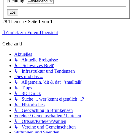
Richtung:
28 Themen • Seite
1
von
1
Zurück zur Foren-Übersicht
Gehe zu
Aktuelles
↳ Aktuelle Ereignisse
↳ 'Schwarzes Brett'
↳ Infrastruktur und Tendenzen
Dies und das ...
↳ Allgemein, 'dit & dat', 'smalltalk'
↳ Tipps
↳ 3D-Druck
↳ Suche ... wer kennt eigentlich ...?
↳ Historisches
↳ Geocaching in Brunkensen
Vereine / Gemeinschaften / Parteien
↳ Ortsrat/Parteien/Wahlen
↳ Vereine und Gemeinschaften
Stiftungen und Spenden