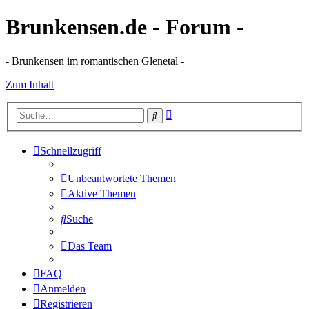
Brunkensen.de - Forum -
- Brunkensen im romantischen Glenetal -
Zum Inhalt
Erweiterte
Suche
Suche
Schnellzugriff
Unbeantwortete Themen
Aktive Themen
Suche
Das Team
FAQ
Anmelden
Registrieren