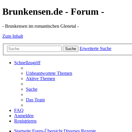
Brunkensen.de - Forum -
- Brunkensen im romantischen Glenetal -
Zum Inhalt
Erweiterte Suche
Suche
Schnellzugriff
Unbeantwortete Themen
Aktive Themen
Suche
Das Team
FAQ
Anmelden
Registrieren
Startseite
Foren-Übersicht
Diverses
Rezepte