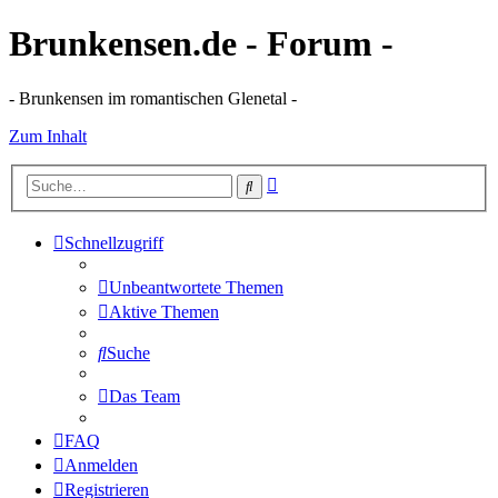
Brunkensen.de - Forum -
- Brunkensen im romantischen Glenetal -
Zum Inhalt
Erweiterte
Suche
Suche
Schnellzugriff
Unbeantwortete Themen
Aktive Themen
Suche
Das Team
FAQ
Anmelden
Registrieren