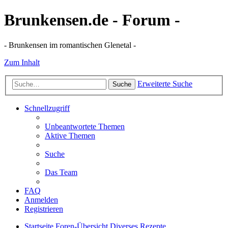
Brunkensen.de - Forum -
- Brunkensen im romantischen Glenetal -
Zum Inhalt
Erweiterte Suche
Suche
Schnellzugriff
Unbeantwortete Themen
Aktive Themen
Suche
Das Team
FAQ
Anmelden
Registrieren
Startseite
Foren-Übersicht
Diverses
Rezepte