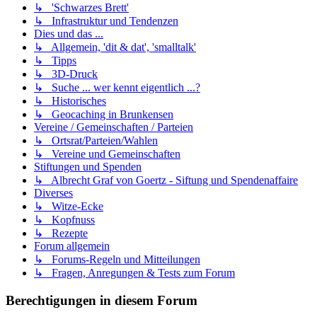
↳ 'Schwarzes Brett'
↳ Infrastruktur und Tendenzen
Dies und das ...
↳ Allgemein, 'dit & dat', 'smalltalk'
↳ Tipps
↳ 3D-Druck
↳ Suche ... wer kennt eigentlich ...?
↳ Historisches
↳ Geocaching in Brunkensen
Vereine / Gemeinschaften / Parteien
↳ Ortsrat/Parteien/Wahlen
↳ Vereine und Gemeinschaften
Stiftungen und Spenden
↳ Albrecht Graf von Goertz - Siftung und Spendenaffaire
Diverses
↳ Witze-Ecke
↳ Kopfnuss
↳ Rezepte
Forum allgemein
↳ Forums-Regeln und Mitteilungen
↳ Fragen, Anregungen & Tests zum Forum
Berechtigungen in diesem Forum