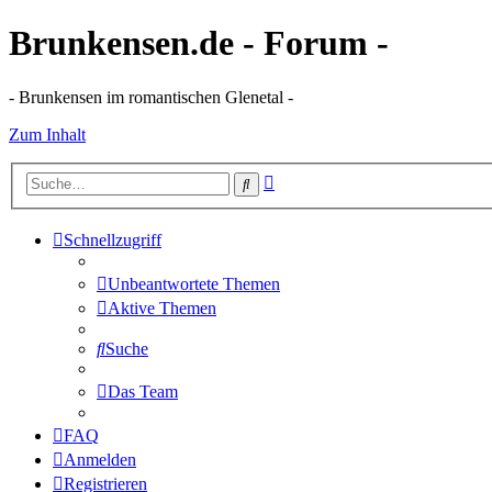
Brunkensen.de - Forum -
- Brunkensen im romantischen Glenetal -
Zum Inhalt
Erweiterte
Suche
Suche
Schnellzugriff
Unbeantwortete Themen
Aktive Themen
Suche
Das Team
FAQ
Anmelden
Registrieren