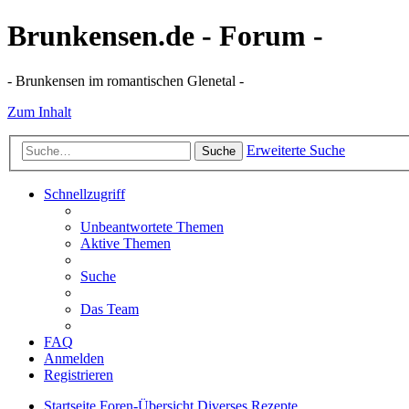
Brunkensen.de - Forum -
- Brunkensen im romantischen Glenetal -
Zum Inhalt
Erweiterte Suche
Suche
Schnellzugriff
Unbeantwortete Themen
Aktive Themen
Suche
Das Team
FAQ
Anmelden
Registrieren
Startseite
Foren-Übersicht
Diverses
Rezepte