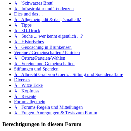
↳ 'Schwarzes Brett'
↳ Infrastruktur und Tendenzen
Dies und das ...
↳ Allgemein, 'dit & dat', 'smalltalk'
↳ Tipps
↳ 3D-Druck
↳ Suche ... wer kennt eigentlich ...?
↳ Historisches
↳ Geocaching in Brunkensen
Vereine / Gemeinschaften / Parteien
↳ Ortsrat/Parteien/Wahlen
↳ Vereine und Gemeinschaften
Stiftungen und Spenden
↳ Albrecht Graf von Goertz - Siftung und Spendenaffaire
Diverses
↳ Witze-Ecke
↳ Kopfnuss
↳ Rezepte
Forum allgemein
↳ Forums-Regeln und Mitteilungen
↳ Fragen, Anregungen & Tests zum Forum
Berechtigungen in diesem Forum