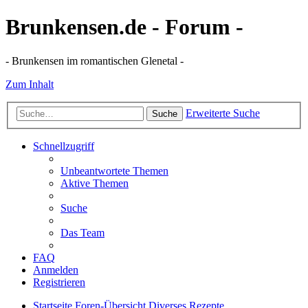
Brunkensen.de - Forum -
- Brunkensen im romantischen Glenetal -
Zum Inhalt
Erweiterte Suche
Suche
Schnellzugriff
Unbeantwortete Themen
Aktive Themen
Suche
Das Team
FAQ
Anmelden
Registrieren
Startseite
Foren-Übersicht
Diverses
Rezepte