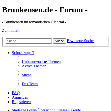
Brunkensen.de - Forum -
- Brunkensen im romantischen Glenetal -
Zum Inhalt
Erweiterte Suche
Suche
Schnellzugriff
Unbeantwortete Themen
Aktive Themen
Suche
Das Team
FAQ
Anmelden
Registrieren
Startseite
Foren-Übersicht
Diverses
Rezepte