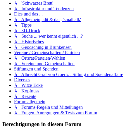
↳ 'Schwarzes Brett'
↳ Infrastruktur und Tendenzen
Dies und das ...
↳ Allgemein, 'dit & dat', 'smalltalk'
↳ Tipps
↳ 3D-Druck
↳ Suche ... wer kennt eigentlich ...?
↳ Historisches
↳ Geocaching in Brunkensen
Vereine / Gemeinschaften / Parteien
↳ Ortsrat/Parteien/Wahlen
↳ Vereine und Gemeinschaften
Stiftungen und Spenden
↳ Albrecht Graf von Goertz - Siftung und Spendenaffaire
Diverses
↳ Witze-Ecke
↳ Kopfnuss
↳ Rezepte
Forum allgemein
↳ Forums-Regeln und Mitteilungen
↳ Fragen, Anregungen & Tests zum Forum
Berechtigungen in diesem Forum