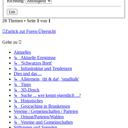
Richtung:
28 Themen • Seite
1
von
1
Zurück zur Foren-Übersicht
Gehe zu
Aktuelles
↳ Aktuelle Ereignisse
↳ 'Schwarzes Brett'
↳ Infrastruktur und Tendenzen
Dies und das ...
↳ Allgemein, 'dit & dat', 'smalltalk'
↳ Tipps
↳ 3D-Druck
↳ Suche ... wer kennt eigentlich ...?
↳ Historisches
↳ Geocaching in Brunkensen
Vereine / Gemeinschaften / Parteien
↳ Ortsrat/Parteien/Wahlen
↳ Vereine und Gemeinschaften
Stiftungen und Spenden