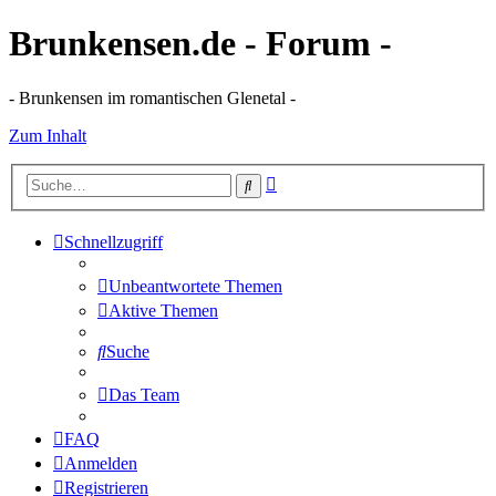
Brunkensen.de - Forum -
- Brunkensen im romantischen Glenetal -
Zum Inhalt
Erweiterte
Suche
Suche
Schnellzugriff
Unbeantwortete Themen
Aktive Themen
Suche
Das Team
FAQ
Anmelden
Registrieren