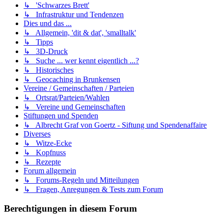
↳ 'Schwarzes Brett'
↳ Infrastruktur und Tendenzen
Dies und das ...
↳ Allgemein, 'dit & dat', 'smalltalk'
↳ Tipps
↳ 3D-Druck
↳ Suche ... wer kennt eigentlich ...?
↳ Historisches
↳ Geocaching in Brunkensen
Vereine / Gemeinschaften / Parteien
↳ Ortsrat/Parteien/Wahlen
↳ Vereine und Gemeinschaften
Stiftungen und Spenden
↳ Albrecht Graf von Goertz - Siftung und Spendenaffaire
Diverses
↳ Witze-Ecke
↳ Kopfnuss
↳ Rezepte
Forum allgemein
↳ Forums-Regeln und Mitteilungen
↳ Fragen, Anregungen & Tests zum Forum
Berechtigungen in diesem Forum