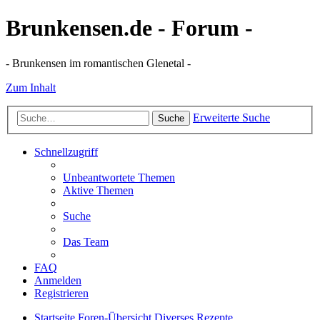
Brunkensen.de - Forum -
- Brunkensen im romantischen Glenetal -
Zum Inhalt
Erweiterte Suche
Suche
Schnellzugriff
Unbeantwortete Themen
Aktive Themen
Suche
Das Team
FAQ
Anmelden
Registrieren
Startseite
Foren-Übersicht
Diverses
Rezepte