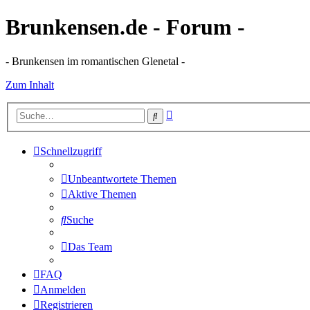
Brunkensen.de - Forum -
- Brunkensen im romantischen Glenetal -
Zum Inhalt
Erweiterte
Suche
Suche
Schnellzugriff
Unbeantwortete Themen
Aktive Themen
Suche
Das Team
FAQ
Anmelden
Registrieren